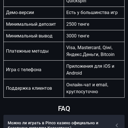
Quickspin
Демо-версии
Есть у большинства игр
Минимальный депозит
2500 тенге
Минимальный вывод
3000 тенге
Visa, Mastercard, Qiwi,
Платежные методы
Яндекс.Деньги, Bitcoin
Приложения для iOS и
Игра с телефона
Android
Онлайн-чат и email,
Поддержка клиентов
круглосуточно
FAQ
Можно ли играть в Pinco казино официально и