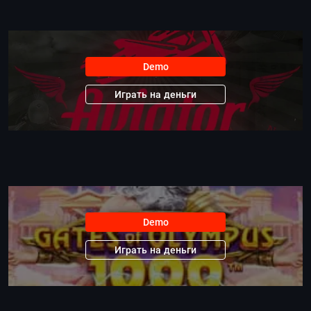
Demo
Играть на деньги
Demo
Играть на деньги