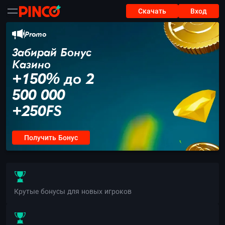
Cкачать
Вход
Promo
Забирай Бонус
Казино
+150% до 2
500 000
+250FS
Получить Бонус
Крутые бонусы для новых игроков