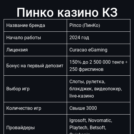
Пинко казино КЗ
Название бренда
Pinсo (ПинКо)
Начало работы
2024 год
Лицензия
Curacao eGaming
150% до 2 500 000 тенге +
Бонус на первый депозит
250 фриспинов
Слоты, рулетка,
Выбор игр
блэкджек, видеопокер,
live-казино
Количество игр
Свыше 3000
Igrosoft, Novomatic,
Провайдеры
Playtech, Betsoft,